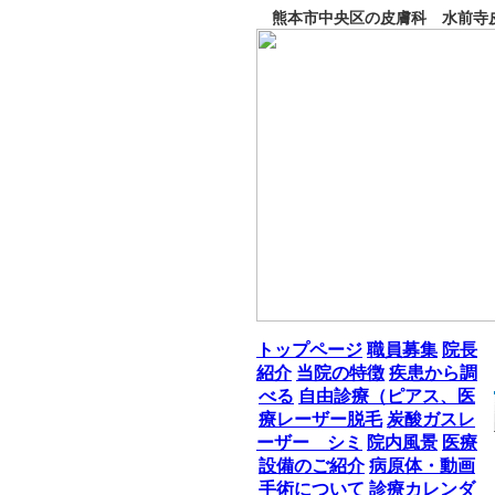
熊本市中央区の皮膚科 水前寺皮
トップページ
職員募集
院長
紹介
当院の特徴
疾患から調
べる
自由診療（ピアス、医
療レーザー脱毛
炭酸ガスレ
ーザー シミ
院内風景
医療
設備のご紹介
病原体・動画
手術について
診療カレンダ